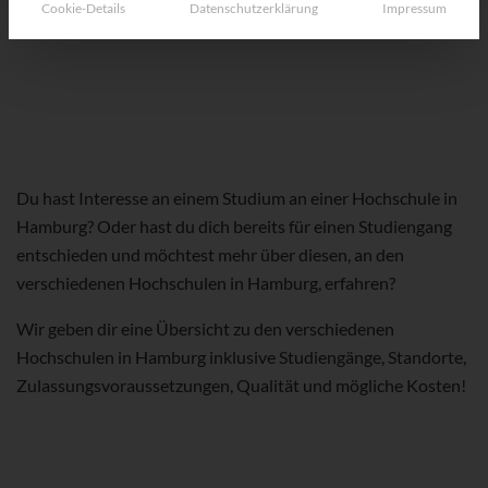
Cookie-Details
Datenschutzerklärung
Impressum
Du hast Interesse an einem Studium an einer Hochschule in
Hamburg? Oder hast du dich bereits für einen Studiengang
entschieden und möchtest mehr über diesen, an den
verschiedenen Hochschulen in Hamburg, erfahren?
Wir geben dir eine Übersicht zu den verschiedenen
Hochschulen in Hamburg inklusive Studiengänge, Standorte,
Zulassungsvoraussetzungen, Qualität und mögliche Kosten!