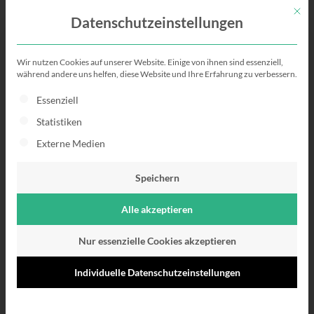
Mit di
Datenschutzeinstellungen
Wir nutzen Cookies auf unserer Website. Einige von ihnen sind essenziell,
Hochschulen in
während andere uns helfen, diese Website und Ihre Erfahrung zu verbessern.
Es folgt eine Liste der Service-Gruppen, für die eine Einwillig
Essenziell
Hamburg
Statistiken
Externe Medien
Deine Übersicht zu den
Hochschulen in Hamburg!
Speichern
Alle akzeptieren
Nur essenzielle Cookies akzeptieren
Individuelle Datenschutzeinstellungen