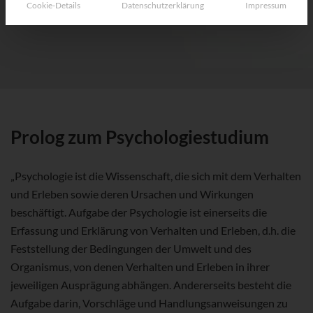
Cookie-Details
Datenschutzerklärung
Impressum
Prolog zum Psychologiestudium
„Psychologie ist die Wissenschaft, die sich mit dem Verhalten
und Erleben sowie deren Ursachen und Wirkungen
beschäftigt. Aufgabe der Psychologie ist einerseits die
Erfassung und Erklärung von Verhalten und Erleben, d.h. die
Feststellung der Bedingungen der Umwelt und des
Organismus, von denen Verhalten und Erleben in ihrer
jeweiligen Ausprägung abhängen. Andererseits besteht die
Aufgabe darin, Vorschläge und Handlungsanweisungen zu