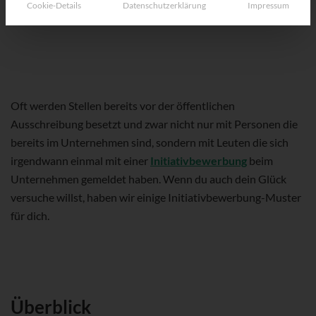
Cookie-Details
Datenschutzerklärung
Impressum
Oft werden Stellen bereits vor der öffentlichen
Ausschreibung besetzt und zwar nicht nur mit Personen die
bereits im Unternehmen sind, sondern mit Leuten die sich
irgendwann einmal mit einer
Initiativbewerbung
beim
Unternehmen gemeldet haben. Wenn du auch dein Glück
versuche willst, haben wir einige Initiativbewerbung-Muster
für dich.
Überblick