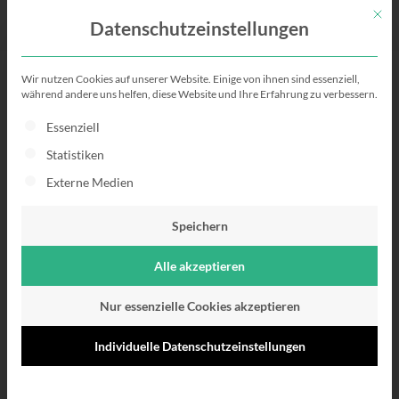
Mit di
Datenschutzeinstellungen
Wir nutzen Cookies auf unserer Website. Einige von ihnen sind essenziell,
Initiativbewerbung-
während andere uns helfen, diese Website und Ihre Erfahrung zu verbessern.
Es folgt eine Liste der Service-Gruppen, für die eine Einwillig
Essenziell
Muster
Statistiken
Externe Medien
So schreibst du die perfekte
Bewerbung
Speichern
Alle akzeptieren
Nur essenzielle Cookies akzeptieren
Individuelle Datenschutzeinstellungen