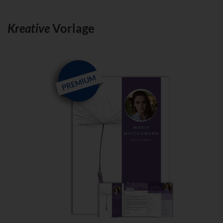
K
reative
Vorlage