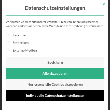
Mit di
Datenschutzeinstellungen
Wir nutzen Cookies auf unserer Website. Einige von ihnen sind essenziell,
Lebenslauf Vorlagen
während andere uns helfen, diese Website und Ihre Erfahrung zu verbessern.
Es folgt eine Liste der Service-Gruppen, für die eine Einwillig
Essenziell
Lebenslauf Vorlagen gratis
Statistiken
zum Runterladen!
Externe Medien
Speichern
Alle akzeptieren
Nur essenzielle Cookies akzeptieren
Individuelle Datenschutzeinstellungen