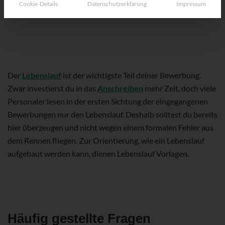
Cookie-Details
Datenschutzerklärung
Impressum
Der
Lebenslauf
ist der wichtigste Teil deiner Bewerbung.
Zwar investierst du in das
Anschreiben
mehr Zeit, doch viele
Personaler lesen in der ersten Sichtung der eingegangenen
Bewerbungen nur den Lebenslauf. Deshalb solltest du bereits
hier überzeugen und nicht wegen einem formalen Fehler aus
dem Rennen fliegen. Zur Orientierung, wie ein Lebenslauf
aufgebaut werden kann, dienen Lebenslauf Vorlagen.
Häufig gestellte Fragen