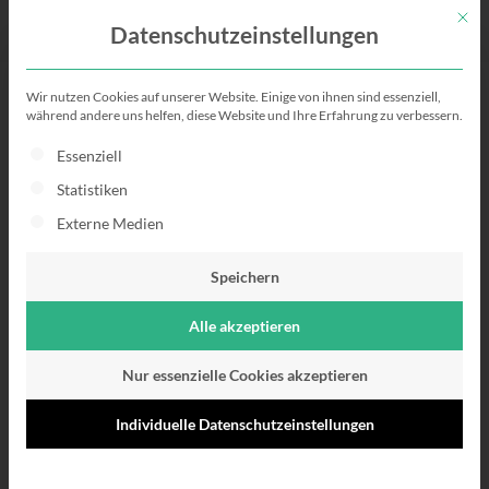
Mit di
Datenschutzeinstellungen
Wir nutzen Cookies auf unserer Website. Einige von ihnen sind essenziell,
Der Englische
während andere uns helfen, diese Website und Ihre Erfahrung zu verbessern.
Es folgt eine Liste der Service-Gruppen, für die eine Einwillig
Essenziell
Lebenslauf
Statistiken
Externe Medien
Überzeuge mit dem richtigen
Inhalt & Aufbau!
Speichern
Alle akzeptieren
Nur essenzielle Cookies akzeptieren
Individuelle Datenschutzeinstellungen