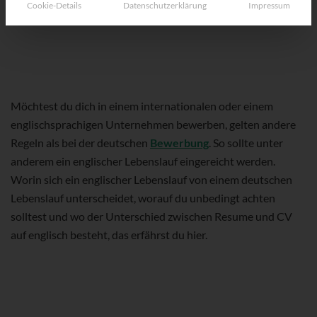
Cookie-Details
Datenschutzerklärung
Impressum
Möchtest du dich in einem internationalen oder einem
englischsprachigen Unternehmen bewerben, gelten andere
Regeln als bei der deutschen
Bewerbung
. So sollte unter
anderem ein englischer Lebenslauf eingereicht werden.
Worin sich ein englischer Lebenslauf von einem deutschen
Lebenslauf unterscheidet, worauf du unbedingt achten
solltest und wo der Unterschied zwischen Resume und CV
auf englisch besteht, das erfährst du hier.