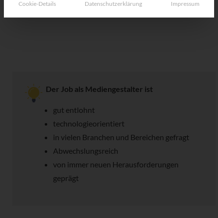
Cookie-Details
Datenschutzerklärung
Impressum
Der Job als Mediengestalter ist
gut entlohnt
technologieorientiert
in vielen Branchen und Bereichen gefragt
Abwechslungsreich
von immer neuen Herausforderungen
geprägt