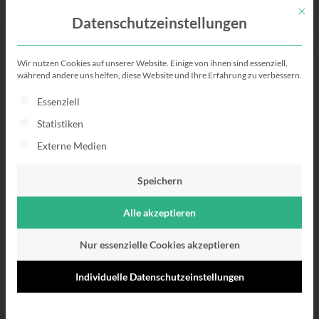
Mit di
Datenschutzeinstellungen
Wir nutzen Cookies auf unserer Website. Einige von ihnen sind essenziell,
Der Mediengestalter
während andere uns helfen, diese Website und Ihre Erfahrung zu verbessern.
Es folgt eine Liste der Service-Gruppen, für die eine Einwillig
Essenziell
Aufgaben |
Statistiken
Karriereperspektiven | Gehalt |
Externe Medien
Aktuelle Jobs
Speichern
Alle akzeptieren
Nur essenzielle Cookies akzeptieren
Individuelle Datenschutzeinstellungen