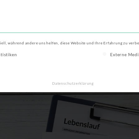
um Karriere
iell, während andere uns helfen, diese Website und Ihre Erfahrung zu verbe
inwilligung erteilt werden kann. Die erste Service-Gruppe i
atistiken
Externe Med
guide
Karriere
Jobbörse
sunterlagen
Lebenslauf
Tabellarischer Lebenslauf
Datenschutzerklärung