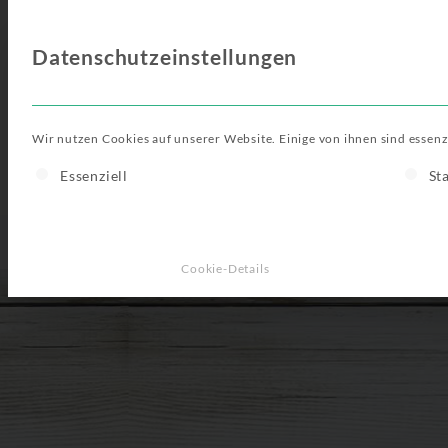
Datenschutzeinstellungen
Mein Studi
Wir nutzen Cookies auf unserer Website. Einige von ihnen sind essenz
Es folgt eine Liste der Service-Gruppen, für die eine E
Essenziell
St
Studium
Hochschulen
Bewerbungs
Alles für deine Bewerbung
Bewerbung
Cookie-Details