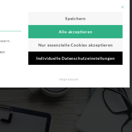
Für Werbepartner
Mit di
Speichern
Alle akzeptieren
ssern.
Nur essenzielle Cookies akzeptieren
st essenziell und kann nicht abgewählt werden.
ien
Individuelle Datenschutzeinstellungen
Impressum