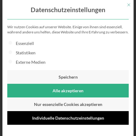
Mit di
Datenschutzeinstellungen
Wir nutzen Cookies auf unserer Website. Einige von ihnen sind essenziell,
während andere uns helfen, diese Website und Ihre Erfahrung zu verbessern.
Dein richtiger
Es folgt eine Liste der Service-Gruppen, für die eine Einwillig
Essenziell
Ansprechpartner
Statistiken
Externe Medien
Hast du Fragen? Schreibe uns unter der angegeben Email-
Adresse eine Mail. So werden wir deine Fragen
Speichern
schnellstmöglich beantworten.
Alle akzeptieren
Nur essenzielle Cookies akzeptieren
Individuelle Datenschutzeinstellungen