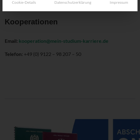
Cookie-Details
Datenschutzerklärung
Impressum
Kooperationen
Email:
kooperation@mein-studium-karriere.de
Telefon:
+49 (0) 9122 – 98 207 – 50