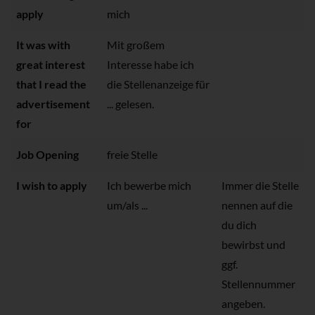
apply
mich
It was with
Mit großem
great interest
Interesse habe ich
that I read the
die Stellenanzeige für
advertisement
... gelesen.
for
Job Opening
freie Stelle
I wish to apply
Ich bewerbe mich
Immer die Stelle
um/als ...
nennen auf die
du dich
bewirbst und
ggf.
Stellennummer
angeben.