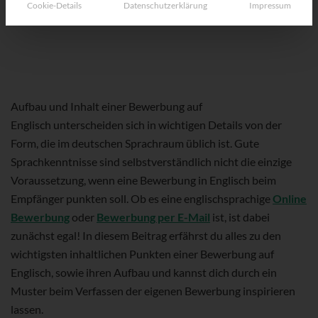
Cookie-Details
Datenschutzerklärung
Impressum
Aufbau und Inhalt einer Bewerbung auf
Englisch unterscheiden sich in wichtigen Details von der
Form, die im deutschen Sprachraum üblich ist. Gute
Sprachkenntnisse sind selbstverständlich nicht die einzige
Voraussetzung, wenn eine Bewerbung in Englisch beim
Empfänger punkten soll. Ob es eine englischsprachige
Online
Bewerbung
oder
Bewerbung per E-Mail
ist, ist dabei
zunächst egal! In diesem Beitrag erfährst du alles zu den
wichtigsten inhaltlichen Punkten einer Bewerbung auf
Englisch, sowie ihren Aufbau und kannst dich durch ein
Muster beim Verfassen der eigenen Bewerbung inspirieren
lassen.