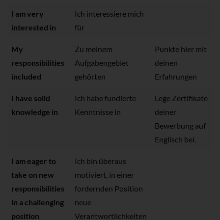
I am very
Ich interessiere mich
interested in
für
My
Zu meinem
Punkte hier mit
responsibilities
Aufgabengebiet
deinen
included
gehörten
Erfahrungen
I have solid
Ich habe fundierte
Lege Zertifikate
knowledge in
Kenntnisse in
deiner
Bewerbung auf
Englisch bei.
I am eager to
Ich bin überaus
take on new
motiviert, in einer
responsibilities
fordernden Position
in a challenging
neue
position
Verantwortlichkeiten