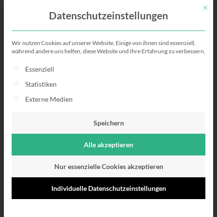
Mit di
Datenschutzeinstellungen
Wir nutzen Cookies auf unserer Website. Einige von ihnen sind essenziell,
Bewerbung auf
während andere uns helfen, diese Website und Ihre Erfahrung zu verbessern.
Es folgt eine Liste der Service-Gruppen, für die eine Einwillig
Essenziell
Englisch
Statistiken
Externe Medien
Auf diese Unterschiede musst
du achten!
Speichern
Alle akzeptieren
Nur essenzielle Cookies akzeptieren
Individuelle Datenschutzeinstellungen