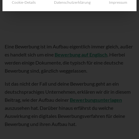
Cookie-Details
Datenschutzerklärung
Impressum
Eine Bewerbung ist im Aufbau eigentlich immer gleich, außer
es handelt sich um eine
Bewerbung auf Englisch
. Hierbei
werden einige Dokumente, die typisch für eine deutsche
Bewerbung sind, gänzlich weggelassen.
Ist das nicht der Fall und deine Bewerbung geht an ein
deutschsprachiges Unternehmen, erklären wir dir in diesem
Beitrag, wie der Aufbau deiner
Bewerbungsunterlagen
auszusehen hat. Darüber hinaus erfährst du welche
Auswirkung ein digitales Bewerbungsverfahren für deine
Bewerbung und ihren Aufbau hat.