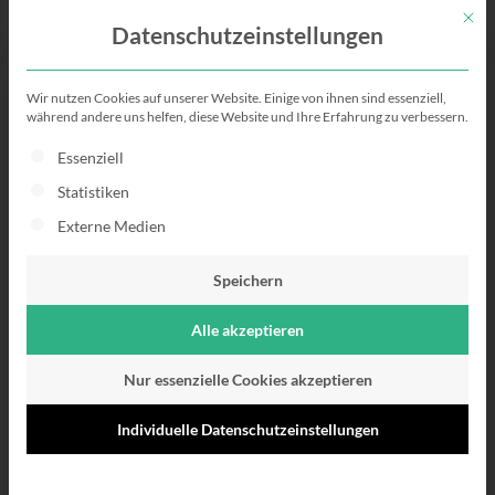
Mit di
Datenschutzeinstellungen
Wir nutzen Cookies auf unserer Website. Einige von ihnen sind essenziell,
Aufbau der
während andere uns helfen, diese Website und Ihre Erfahrung zu verbessern.
Es folgt eine Liste der Service-Gruppen, für die eine Einwillig
Essenziell
Bewerbung
Statistiken
Externe Medien
Alles zur richtigen Struktur und
Reihenfolge deiner
Speichern
Bewerbung!
Alle akzeptieren
Nur essenzielle Cookies akzeptieren
Individuelle Datenschutzeinstellungen