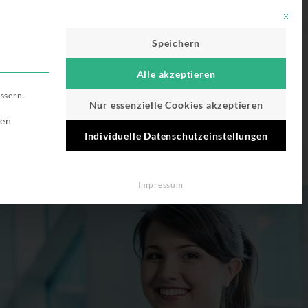
Für Werbepartner
Mit di
Speichern
Alle akzeptieren
ssern.
Nur essenzielle Cookies akzeptieren
st essenziell und kann nicht abgewählt werden.
ien
Individuelle Datenschutzeinstellungen
Impressum