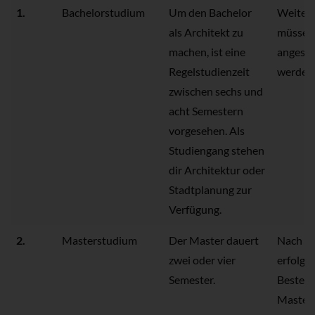
1.
Bachelorstudium
Um den Bachelor
Weitere
als Architekt zu
müssen
machen, ist eine
angesch
Regelstudienzeit
werden
zwischen sechs und
acht Semestern
vorgesehen. Als
Studiengang stehen
dir Architektur oder
Stadtplanung zur
Verfügung.
2.
Masterstudium
Der Master dauert
Nach
zwei oder vier
erfolgr
Semester.
Bestehe
Master 