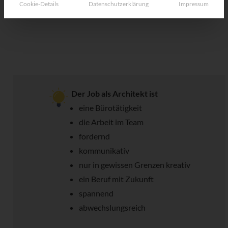
Cookie-Details
Datenschutzerklärung
Impressum
Der Job als Architekt ist
eine Bürotätigkeit
die Arbeit im Team
fordernd
kommunikativ
nur in gewissen Grenzen kreativ
ein Beruf mit Zukunft
spannend
abwechslungsreich