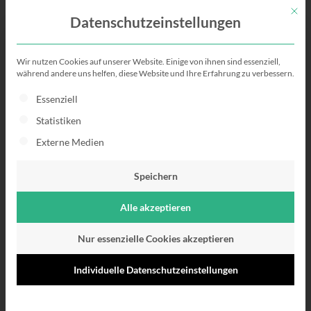
Mit di
Datenschutzeinstellungen
Wir nutzen Cookies auf unserer Website. Einige von ihnen sind essenziell,
Der Architekt
während andere uns helfen, diese Website und Ihre Erfahrung zu verbessern.
Es folgt eine Liste der Service-Gruppen, für die eine Einwillig
Essenziell
Aufgaben |
Statistiken
Karriereperspektiven | Gehalt |
Externe Medien
Aktuelle Jobs
Speichern
Alle akzeptieren
Nur essenzielle Cookies akzeptieren
Individuelle Datenschutzeinstellungen