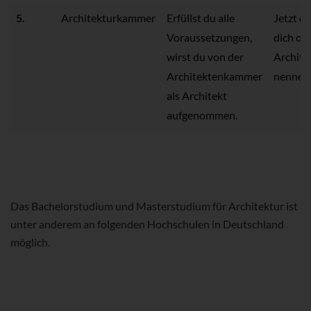
5.
Architekturkammer
Erfüllst du alle
Jetzt da
Voraussetzungen,
dich offi
wirst du von der
Archite
Architektenkammer
nennen
als Architekt
aufgenommen.
Das Bachelorstudium und Masterstudium für Architektur ist
unter anderem an folgenden Hochschulen in Deutschland
möglich.