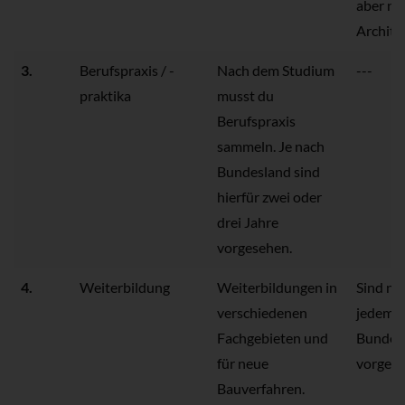
aber no
Archite
3.
Berufspraxis / -
Nach dem Studium
---
praktika
musst du
Berufspraxis
sammeln. Je nach
Bundesland sind
hierfür zwei oder
drei Jahre
vorgesehen.
4.
Weiterbildung
Weiterbildungen in
Sind nic
verschiedenen
jedem
Fachgebieten und
Bundes
für neue
vorgese
Bauverfahren.